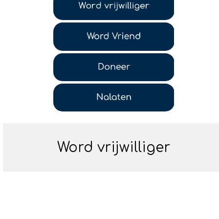
Word lid
Word vrijwilliger
Word vriend
Doneer
Nalaten
BovenJan
Profiel
Word vrijwilliger