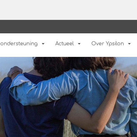
 ondersteuning
Actueel
Over Ypsilon