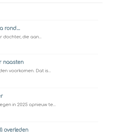
 rond...
 dochter, die aan...
or naasten
en voorkomen. Dat is...
er
en in 2025 opnieuw te...
) overleden