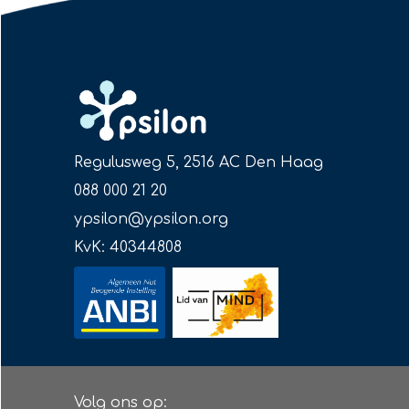
Regulusweg 5, 2516 AC Den Haag
088 000 21 20
ypsilon@ypsilon.org
KvK: 40344808
Volg ons op: