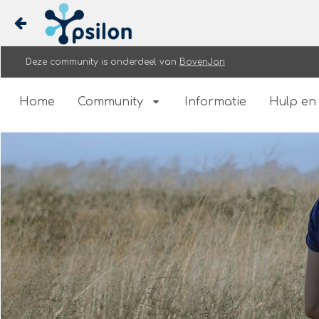
Naar content
Deze community is onderdeel van
BovenJan
Home
Community
Home
Community
Informatie
Hulp en
Informatie
Hulp en ondersteuning
Actueel
Nieuwe inhoud
Nieuws
Agenda
Ypsilon Nieuws
Over Ypsilon