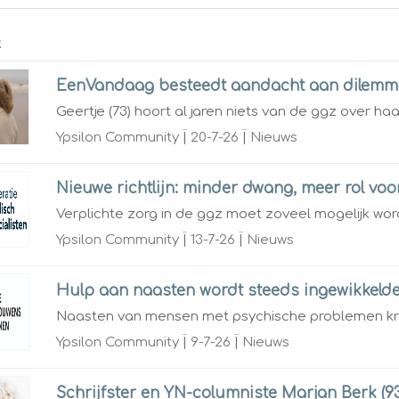
t
EenVandaag besteedt aandacht aan dilemma
Geertje (73) hoort al jaren niets van de ggz over haar
Ypsilon Community
|
20-7-26
|
Nieuws
Nieuwe richtlijn: minder dwang, meer rol vo
Verplichte zorg in de ggz moet zoveel mogelijk word
Ypsilon Community
|
13-7-26
|
Nieuws
Hulp aan naasten wordt steeds ingewikkeld
Naasten van mensen met psychische problemen kreg
Ypsilon Community
|
9-7-26
|
Nieuws
Schrijfster en YN-columniste Marjan Berk (93