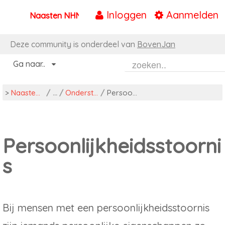
Inloggen
Aanmelden
Naasten NHN
Naar content
Deze community is onderdeel van
BovenJan
Ga naar..
>
Naasten NHN
/
Ondersteuning
/
Persoonlijkheidsstoornis
Persoonlijkheidsstoorni
s
Bij mensen met een persoonlijkheidsstoornis