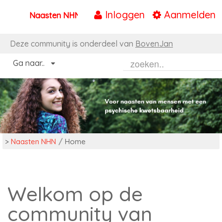
Inloggen
Aanmelden
Naasten NHN
Naar content
Deze community is onderdeel van
BovenJan
Ga naar..
>
Naasten NHN
/
Home
Welkom op de
community van