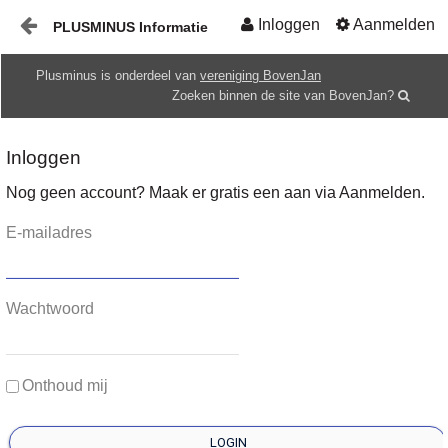
Inloggen
Aanmelden
PLUSMINUS Informatie
Naar content
Plusminus is onderdeel van
vereniging BovenJan
Start
Zoeken binnen de site van BovenJan?
Gids
Inloggen
HOME
Nog geen account? Maak er gratis een aan via Aanmelden.
E-mailadres
Wachtwoord
Onthoud mij
LOGIN