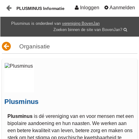
Inloggen
Aanmelden
PLUSMINUS Informatie
Naar content
Plusminus is onderdeel van
vereniging BovenJan
Start
Zoeken binnen de site van BovenJan?
Gids
Organisatie
HOME
Plusminus
Plusminus
is dé vereniging van en voor mensen met een
bipolaire aandoening en hun naasten. We werken aan
een betere kwaliteit van leven, betere zorg en maken ons
sterk om het stigma op psychische kwetsbaarheid te