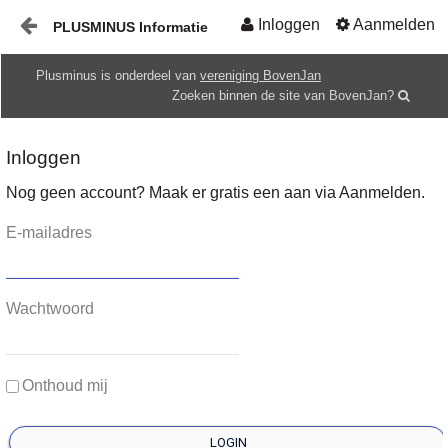
Inloggen
Aanmelden
PLUSMINUS Informatie
Naar content
Plusminus is onderdeel van
vereniging BovenJan
Start
Zoeken binnen de site van BovenJan?
Mediatheek
Inloggen
Gids
Nog geen account? Maak er gratis een aan via Aanmelden.
HOME
E-mailadres
Wachtwoord
Onthoud mij
LOGIN