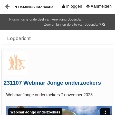
Inloggen
Aanmelden
PLUSMINUS Informatie
Naar content
Plusminus is onderdeel van
vereniging BovenJan
Start
Zoeken binnen de site van BovenJan?
Mediatheek
Logbericht
Gids
HOME
231107 Webinar Jonge onderzoekers
Webinar Jonge onderzoekers 7 november 2023