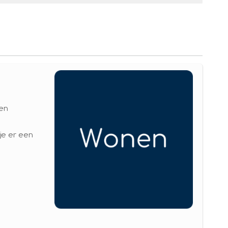
een
je er een