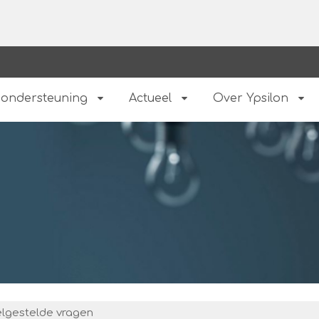
 ondersteuning
Actueel
Over Ypsilon
lgestelde vragen