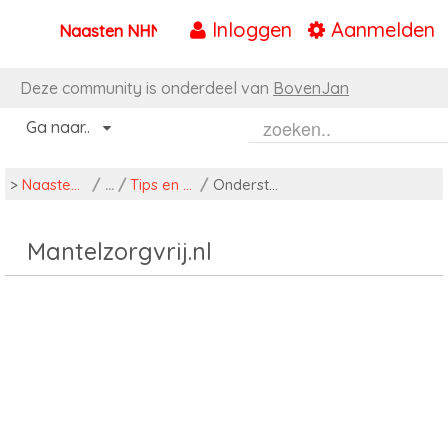
Inloggen
Aanmelden
Naasten NHN
Naar content
Deze community is onderdeel van
BovenJan
Ga naar..
>
Naasten NHN
/
Tips en ondersteuning
/
Ondersteuning
Mantelzorgvrij.nl