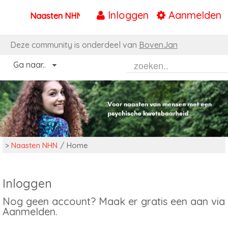
Inloggen
Aanmelden
Naasten NHN
Naar content
Deze community is onderdeel van
BovenJan
Ga naar..
>
Naasten NHN
/
Home
Inloggen
Nog geen account? Maak er gratis een aan via
Aanmelden.