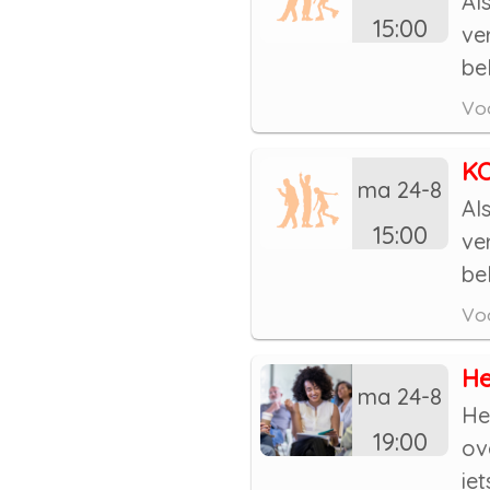
Al
15:00
ve
be
Voo
KO
ma 24-8
Al
15:00
ve
be
Voo
He
ma 24-8
He
19:00
ov
iet