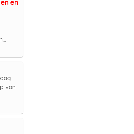
den en
...
ndag
op van