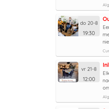
Al
Ou
do 20-8
Ee
19:30
me
nie
Cur
In
vr 21-8
El
12:00
na
om
Alg