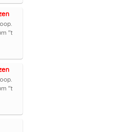
zen
loop.
um "t
zen
loop.
um "t