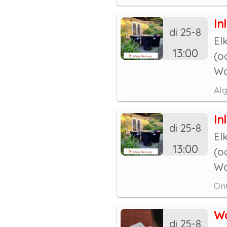
In
di 25-8
El
13:00
(o
Wa
Al
In
di 25-8
El
13:00
(o
Wa
Ont
Wo
di 25-8