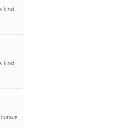
s kind
s kind
 cursus