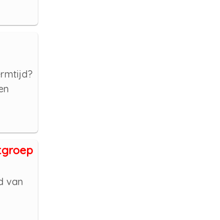
rmtijd?
en
tgroep
d van