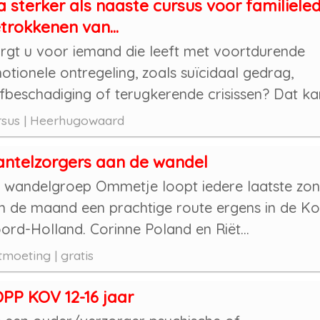
a sterker als naaste cursus voor familiele
trokkenen van...
rgt u voor iemand die leeft met voortdurende
otionele ontregeling, zoals suïcidaal gedrag,
lfbeschadiging of terugkerende crisissen? Dat kan
rsus | Heerhugowaard
ntelzorgers aan de wandel
 wandelgroep Ommetje loopt iedere laatste zo
n de maand een prachtige route ergens in de K
ord-Holland. Corinne Poland en Riët...
moeting | gratis
PP KOV 12-16 jaar