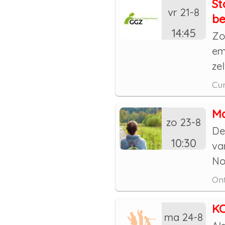
St
vr 21-8
be
14:45
Zo
em
ze
Cu
Ma
zo 23-8
De
10:30
va
No
Ont
KO
ma 24-8