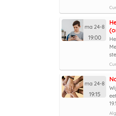
Cur
He
ma 24-8
(o
19:00
He
Me
ste
Cur
Na
ma 24-8
Wi
19:15
ee
19.
Al