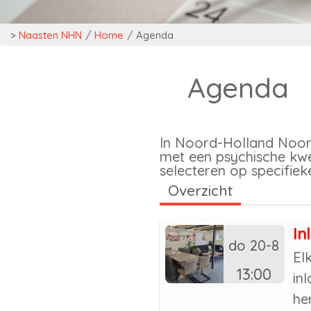
>
Naasten NHN
/
Home
/
Agenda
Agenda
In Noord-Holland Noord
met een psychische kwet
selecteren op specifieke
Overzicht
In
do 20-8
El
13:00
in
he