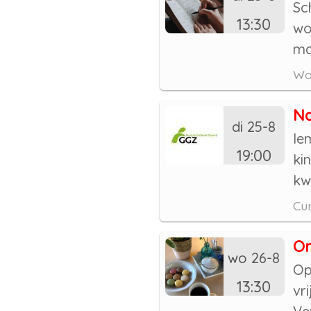
Sc
13:30
wo
man
Wor
Na
di 25-8
Ie
19:00
ki
kw
Cur
On
wo 26-8
Op
13:30
vr