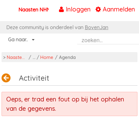
Inloggen
Aanmelden
Naasten NHN
Naar content
Deze community is onderdeel van
BovenJan
Ga naar..
>
Naasten NHN
/
Home
/
Agenda
Activiteit
Oeps, er trad een fout op bij het ophalen
van de gegevens.