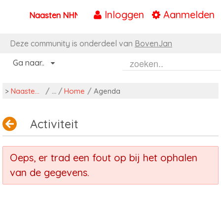
Inloggen
Aanmelden
Naasten NHN
Naar content
Deze community is onderdeel van
BovenJan
Ga naar..
>
Naasten NHN
/
Home
/
Agenda
Activiteit
Oeps, er trad een fout op bij het ophalen
van de gegevens.