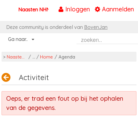
Inloggen
Aanmelden
Naasten NHN
Naar content
Deze community is onderdeel van
BovenJan
Ga naar..
>
Naasten NHN
/
Home
/
Agenda
Activiteit
Oeps, er trad een fout op bij het ophalen
van de gegevens.