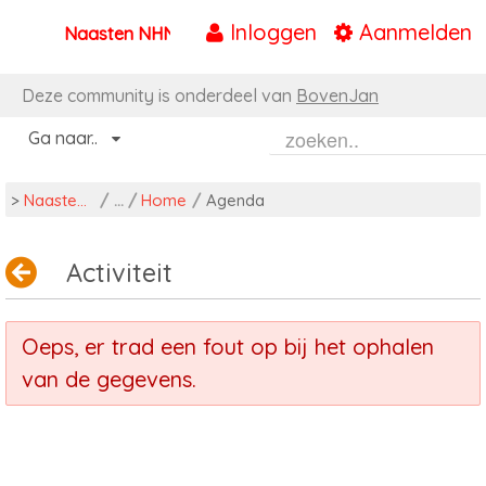
Inloggen
Aanmelden
Naasten NHN
Naar content
Deze community is onderdeel van
BovenJan
Ga naar..
>
Naasten NHN
/
Home
/
Agenda
Activiteit
Oeps, er trad een fout op bij het ophalen
van de gegevens.