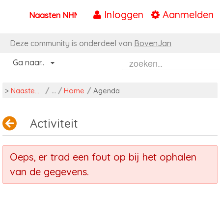
Inloggen
Aanmelden
Naasten NHN
Naar content
Deze community is onderdeel van
BovenJan
Ga naar..
>
Naasten NHN
/
Home
/
Agenda
Activiteit
Oeps, er trad een fout op bij het ophalen
van de gegevens.