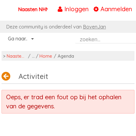
Inloggen
Aanmelden
Naasten NHN
Naar content
Deze community is onderdeel van
BovenJan
Ga naar..
>
Naasten NHN
/
Home
/
Agenda
Activiteit
Oeps, er trad een fout op bij het ophalen
van de gegevens.