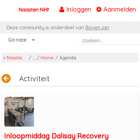
Inloggen
Aanmelden
Naasten NHN
Naar content
Deze community is onderdeel van
BovenJan
Ga naar..
>
Naasten NHN
/
Home
/
Agenda
Activiteit
Inloopmiddag Dalisay Recovery