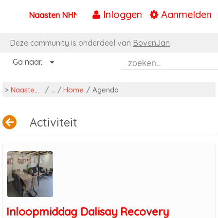
Inloggen
Aanmelden
Naasten NHN
Naar content
Deze community is onderdeel van
BovenJan
Ga naar..
>
Naasten NHN
/
Home
/
Agenda
Activiteit
Inloopmiddag Dalisay Recovery