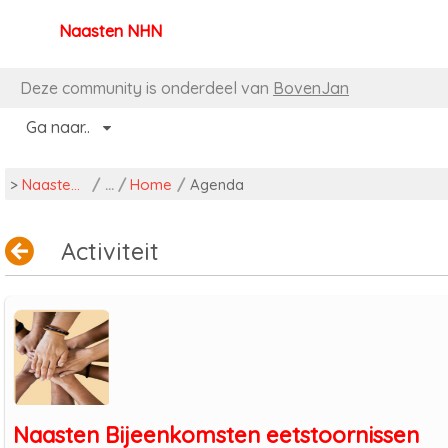
Naasten NHN
Naar content
Deze community is onderdeel van
BovenJan
Ga naar..
>
Naasten NHN
/
Home
/
Agenda
Activiteit
Naasten Bijeenkomsten eetstoornissen