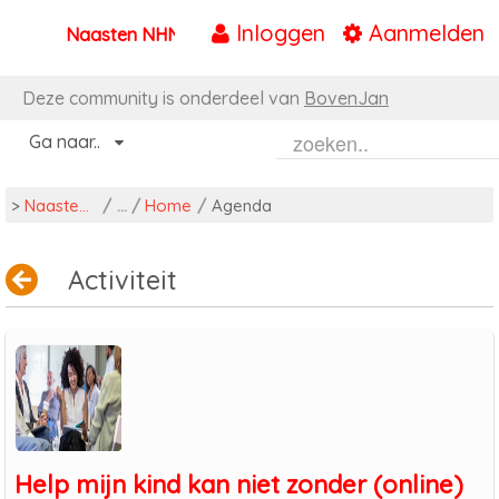
Inloggen
Aanmelden
Naasten NHN
Naar content
Deze community is onderdeel van
BovenJan
Ga naar..
>
Naasten NHN
/
Home
/
Agenda
Activiteit
Help mijn kind kan niet zonder (online)