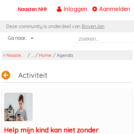
Inloggen
Aanmelden
Naasten NHN
Naar content
Deze community is onderdeel van
BovenJan
Ga naar..
>
Naasten NHN
/
Home
/
Agenda
Activiteit
Help mijn kind kan niet zonder