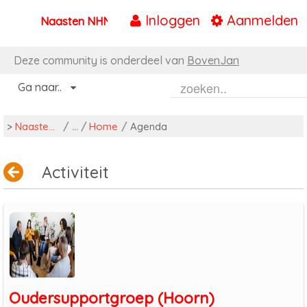
Inloggen
Aanmelden
Naasten NHN
Naar content
Deze community is onderdeel van
BovenJan
Ga naar..
>
Naasten NHN
/
Home
/
Agenda
Activiteit
Oudersupportgroep (Hoorn)