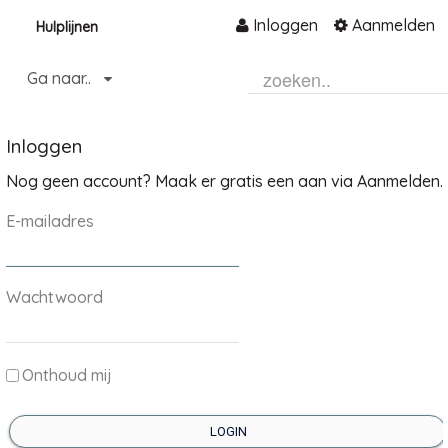
Inloggen
Aanmelden
Hulplijnen
Naar content
Ga naar..
Home
Community
Inloggen
Informatie
Nog geen account? Maak er gratis een aan via Aanmelden.
Hulp en ondersteuning
E-mailadres
Over ons platform
.
Wachtwoord
Onthoud mij
LOGIN