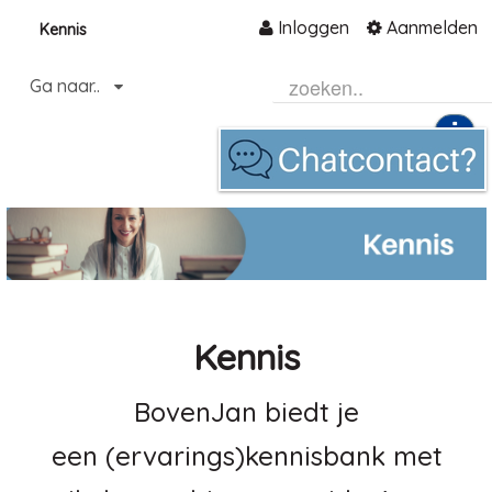
Inloggen
Aanmelden
Kennis
Naar content
Ga naar..
Home
Community
Informatie
Hulp en ondersteuning
Over ons platform
.
Kennis
BovenJan biedt je
een (ervarings)kennisbank met