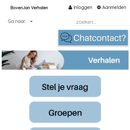
Inloggen
Aanmelden
BovenJan Verhalen
Naar content
Ga naar..
Home
Community
Informatie
Hulp en ondersteuning
Over ons platform
.