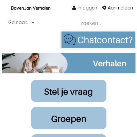
Inloggen
Aanmelden
BovenJan Verhalen
Naar content
Ga naar..
Home
Community
Informatie
Hulp en ondersteuning
Over ons platform
.