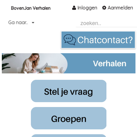
Inloggen
Aanmelden
BovenJan Verhalen
Naar content
Ga naar..
Home
Community
Informatie
Hulp en ondersteuning
Over ons platform
.