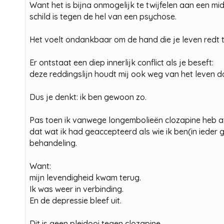
Want het is bijna onmogelijk te twijfelen aan een mi
schild is tegen de hel van een psychose.
Het voelt ondankbaar om de hand die je leven redt te
Er ontstaat een diep innerlijk conflict als je beseft:
deze reddingslijn houdt mij ook weg van het leven dat
Dus je denkt: ik ben gewoon zo.
Pas toen ik vanwege longembolieën clozapine heb 
dat wat ik had geaccepteerd als wie ik ben(in ieder 
behandeling.
Want:
mijn levendigheid kwam terug.
Ik was weer in verbinding.
En de depressie bleef uit.
Dit is geen pleidooi tegen clozapine.