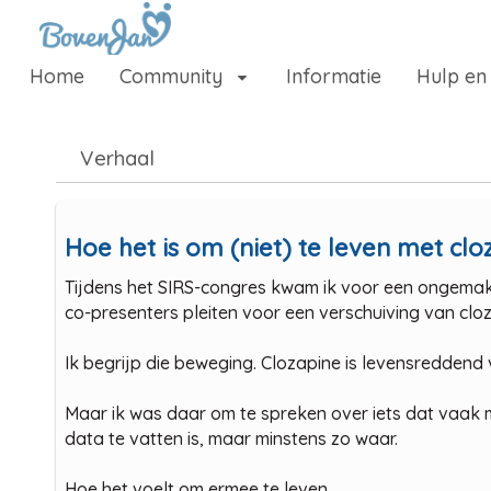
Naar content
Home
Community
Informatie
Hulp en
Home
Community
Verhaal
Informatie
Hulp en ondersteuning
Hoe het is om (niet) te leven met clo
Over ons platform
Tijdens het SIRS-congres kwam ik voor een ongemakk
.
co-presenters pleiten voor een verschuiving van clo
Ik begrijp die beweging. Clozapine is levensreddend
Maar ik was daar om te spreken over iets dat vaak mi
data te vatten is, maar minstens zo waar.
Hoe het voelt om ermee te leven.