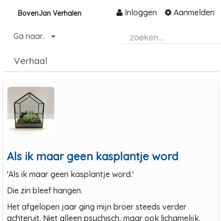
Inloggen
Aanmelden
BovenJan Verhalen
Naar content
Ga naar..
Home
Verhaal
Community
Informatie
Hulp en ondersteuning
Over ons platform
.
Als ik maar geen kasplantje word
'Als ik maar geen kasplantje word.'
Die zin bleef hangen.
Het afgelopen jaar ging mijn broer steeds verder
achteruit. Niet alleen psychisch, maar ook lichamelijk.