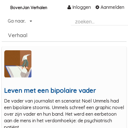
Inloggen
Aanmelden
BovenJan Verhalen
Naar content
Ga naar..
Home
Verhaal
Community
Informatie
Hulp en ondersteuning
Over ons platform
.
Leven met een bipolaire vader
De vader van journalist en scenarist Noël Ummels had
een bipolaire stoornis. Ummels schreef een graphic novel
over zijn vader en hun band. Het werd een eerbetoon
aan de mens in het verdomhoekje: de psychiatrisch
patiënt.