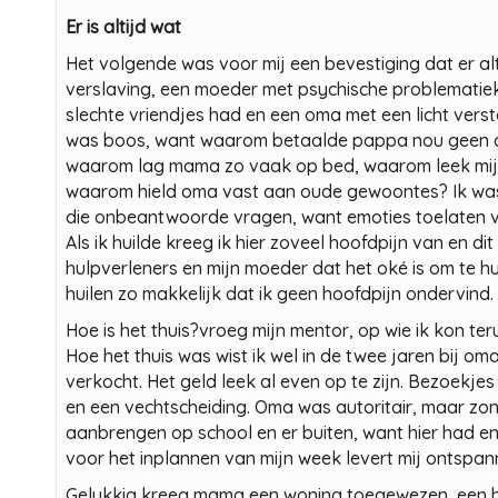
Er is altijd wat
Het volgende was voor mij een bevestiging dat er alti
verslaving, een moeder met psychische problematiek
slechte vriendjes had en een oma met een licht verst
was boos, want waarom betaalde pappa nou geen alime
waarom lag mama zo vaak op bed, waarom leek mijn 
waarom hield oma vast aan oude gewoontes? Ik was 
die onbeantwoorde vragen, want emoties toelaten v
Als ik huilde kreeg ik hier zoveel hoofdpijn van en d
hulpverleners en mijn moeder dat het oké is om te huil
huilen zo makkelijk dat ik geen hoofdpijn ondervind.
Hoe is het thuis?vroeg mijn mentor, op wie ik kon ter
Hoe het thuis was wist ik wel in de twee jaren bij om
verkocht. Het geld leek al even op te zijn. Bezoekje
en een vechtscheiding. Oma was autoritair, maar zonde
aanbrengen op school en er buiten, want hier had en
voor het inplannen van mijn week levert mij ontspa
Gelukkig kreeg mama een woning toegewezen, een hu