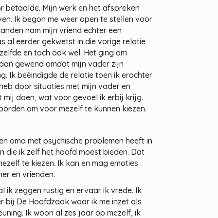
r betaalde. Mijn werk en het afspreken
even. Ik begon me weer open te stellen voor
aanden nam mijn vriend echter een
s al eerder gekwetst in die vorige relatie
zelfde en toch ook wel. Het ging om
 aan gewend omdat mijn vader zijn
 Ik beëindigde de relatie toen ik erachter
heb door situaties met mijn vader en
 mij doen, wat voor gevoel ik erbij krijg.
orden om voor mezelf te kunnen kiezen.
 en oma met psychische problemen heeft in
 die ik zelf het hoofd moest bieden. Dat
ezelf te kiezen. Ik kan en mag emoties
ner en vrienden.
l ik zeggen rustig en ervaar ik vrede. Ik
r bij De Hoofdzaak waar ik me inzet als
euning. Ik woon al zes jaar op mezelf, ik