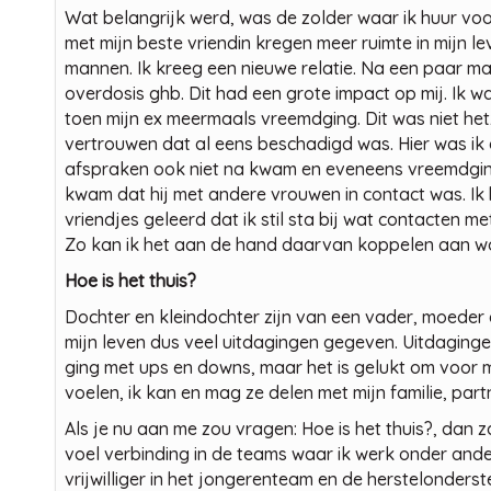
Wat belangrijk werd, was de zolder waar ik huur voo
met mijn beste vriendin kregen meer ruimte in mijn l
mannen. Ik kreeg een nieuwe relatie. Na een paar m
overdosis ghb. Dit had een grote impact op mij. Ik wa
toen mijn ex meermaals vreemdging. Dit was niet het
vertrouwen dat al eens beschadigd was. Hier was ik
afspraken ook niet na kwam en eveneens vreemdging.
kwam dat hij met andere vrouwen in contact was. Ik 
vriendjes geleerd dat ik stil sta bij wat contacten met
Zo kan ik het aan de hand daarvan koppelen aan wo
Hoe is het thuis?
Dochter en kleindochter zijn van een vader, moeder
mijn leven dus veel uitdagingen gegeven. Uitdagingen
ging met ups en downs, maar het is gelukt om voor m
voelen, ik kan en mag ze delen met mijn familie, part
Als je nu aan me zou vragen: Hoe is het thuis?, dan za
voel verbinding in de teams waar ik werk onder ande
vrijwilliger in het jongerenteam en de herstelonderst