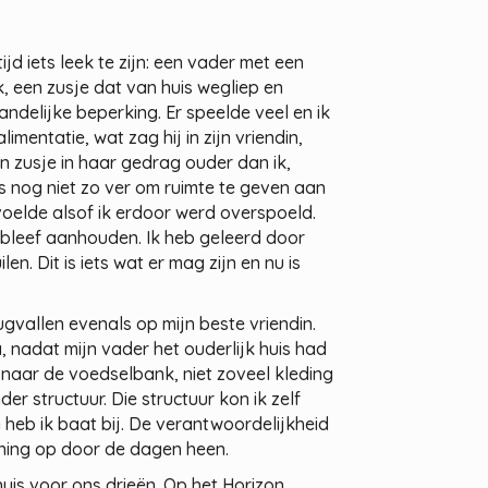
jd iets leek te zijn: een vader met een
, een zusje dat van huis wegliep en
andelijke beperking. Er speelde veel en ik
ntatie, wat zag hij in zijn vriendin,
zusje in haar gedrag ouder dan ik,
nog niet zo ver om ruimte te geven aan
oelde alsof ik erdoor werd overspoeld.
it bleef aanhouden. Ik heb geleerd door
en. Dit is iets wat er mag zijn en nu is
ugvallen evenals op mijn beste vriendin.
a, nadat mijn vader het ouderlijk huis had
s naar de voedselbank, niet zoveel kleding
r structuur. Die structuur kon ik zelf
 heb ik baat bij. De verantwoordelijkheid
nning op door de dagen heen.
is voor ons drieën. Op het Horizon