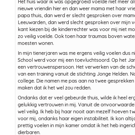
Het huis waar ik was opgegroeid voelde niet meer als
nieuwe vriendin hier en dan weer mama met haar vrie
papa thuis, dan werd er slecht gesproken over mama.
Leeuwarden, dan werd slecht gesproken over mijn vader
kant kiezen bij de kinderrechter was voor mij niet moe
zo veilig voelde. Ook toen haar traumas boven wate
moesten wonen.
In mijn tienerjaren was me ergens veilig voelen dus ni
School werd voor mij een toevluchtsoord. Op het Ja
een vertrouwenspersoon. Het verwerken van de sche
van een training vanuit de stichting Jonge Helden. N
college. Die namen me pas aan na twee gesprekken m
maken dat ik het wel zou redden.
Ondanks dat er veel gebeurde thuis, wilde ik heel e
gelukkig vertrouwen in mij. Vanuit de onvoorwaardelij
wel veilig. Ik heb bij haar nooit aan mezelf hoeven twi
voor mij, ondanks haar eigen instabiliteit. Ik kon altij
prettig voelen in mijn kamer omdat ik het heb ingeric
dierbaren.