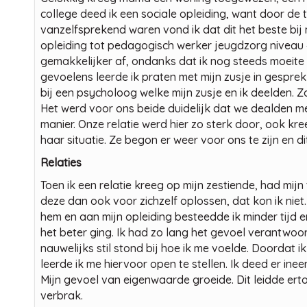
college deed ik een sociale opleiding, want door de 
vanzelfsprekend waren vond ik dat dit het beste bij 
opleiding tot pedagogisch werker jeugdzorg niveau 
gemakkelijker af, ondanks dat ik nog steeds moeite 
gevoelens leerde ik praten met mijn zusje in gespre
bij een psycholoog welke mijn zusje en ik deelden. 
Het werd voor ons beide duidelijk dat we dealden m
manier. Onze relatie werd hier zo sterk door, ook kr
haar situatie. Ze begon er weer voor ons te zijn en di
Relaties
Toen ik een relatie kreeg op mijn zestiende, had mij
deze dan ook voor zichzelf oplossen, dat kon ik nie
hem en aan mijn opleiding besteedde ik minder tijd e
het beter ging. Ik had zo lang het gevoel verantwoord
nauwelijks stil stond bij hoe ik me voelde. Doordat 
leerde ik me hiervoor open te stellen. Ik deed er ine
Mijn gevoel van eigenwaarde groeide. Dit leidde erto
verbrak.