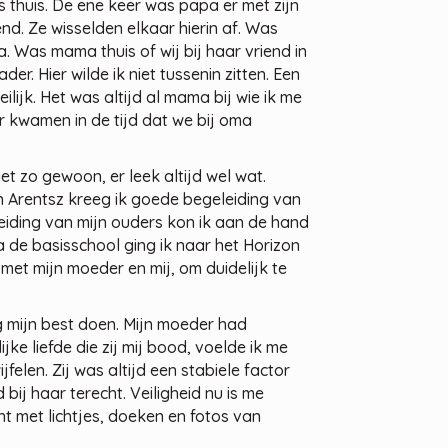
 thuis. De ene keer was papa er met zijn
nd. Ze wisselden elkaar hierin af. Was
 Was mama thuis of wij bij haar vriend in
. Hier wilde ik niet tussenin zitten. Een
ilijk. Het was altijd al mama bij wie ik me
r kwamen in de tijd dat we bij oma
et zo gewoon, er leek altijd wel wat.
n Arentsz kreeg ik goede begeleiding van
iding van mijn ouders kon ik aan de hand
a de basisschool ging ik naar het Horizon
et mijn moeder en mij, om duidelijk te
rg mijn best doen. Mijn moeder had
ke liefde die zij mij bood, voelde ik me
jfelen. Zij was altijd een stabiele factor
d bij haar terecht. Veiligheid nu is me
ht met lichtjes, doeken en fotos van