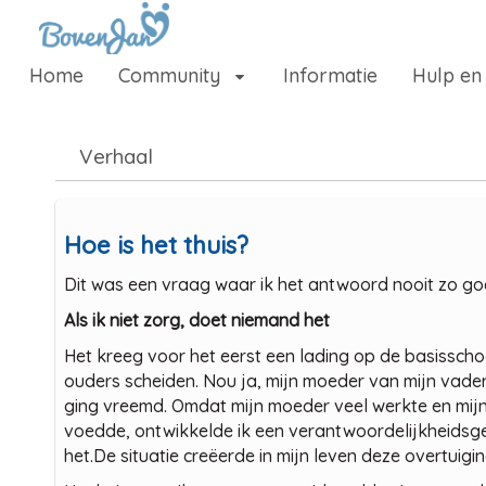
Naar content
Home
Community
Informatie
Hulp en
Home
Community
Verhaal
Informatie
Hulp en ondersteuning
Hoe is het thuis?
Over ons platform
Dit was een vraag waar ik het antwoord nooit zo go
.
Als ik niet zorg, doet niemand het
Het kreeg voor het eerst een lading op de basisschoo
ouders scheiden. Nou ja, mijn moeder van mijn vader
ging vreemd. Omdat mijn moeder veel werkte en mijn 
voedde, ontwikkelde ik een verantwoordelijkheidsgev
het.De situatie creëerde in mijn leven deze overtuigin