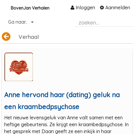
Inloggen
Aanmelden
BovenJan Verhalen
Naar content
Ga naar..
Home
Verhaal
Community
Informatie
Hulp en ondersteuning
Over ons platform
.
Anne hervond haar (dating) geluk na
een kraambedpsychose
Het nieuwe levensgeluk van Anne valt samen met een
heftige gebeurtenis. Ze krijgt een kraambedpsychose. In
het gesprek met Daan geeft ze een inkijk in haar