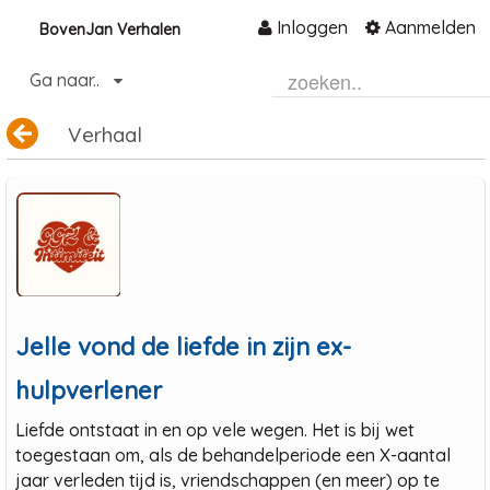
Inloggen
Aanmelden
BovenJan Verhalen
Naar content
Ga naar..
Home
Verhaal
Community
Informatie
Hulp en ondersteuning
Over ons platform
.
Jelle vond de liefde in zijn ex-
hulpverlener
Liefde ontstaat in en op vele wegen. Het is bij wet
toegestaan om, als de behandelperiode een X-aantal
jaar verleden tijd is, vriendschappen (en meer) op te