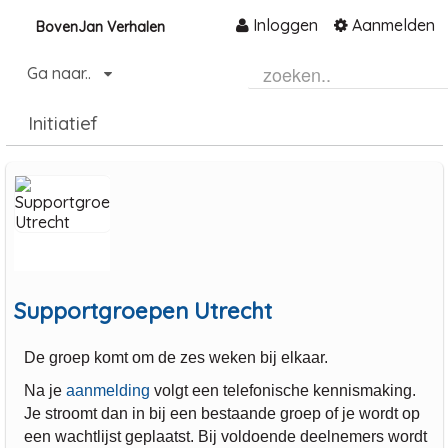
Inloggen
Aanmelden
BovenJan Verhalen
Naar content
Ga naar..
Home
Initiatief
Community
Informatie
Hulp en ondersteuning
Over ons platform
.
Supportgroepen Utrecht
De groep komt om de zes weken bij elkaar.
Na je
aanmelding
volgt een telefonische kennismaking.
Je stroomt dan in bij een bestaande groep of je wordt op
een wachtlijst geplaatst. Bij voldoende deelnemers wordt